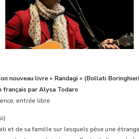
n nouveau livre « Randagi » (Bollati Boringhier
n français par Alysa Todaro
ence, entrée libre
i)
enati et de sa famille sur lesquels pèse une étra